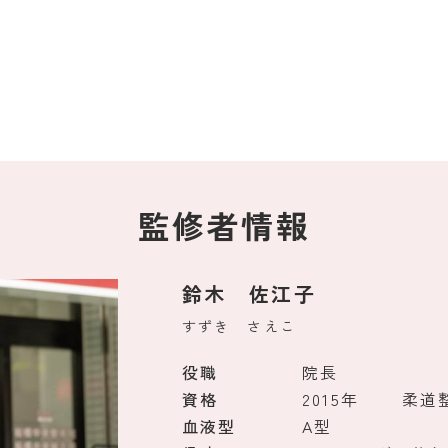
監修者情報
鈴木 佐江子
すずき さえこ
役職
院長
資格
2015年
柔道
血液型
A型