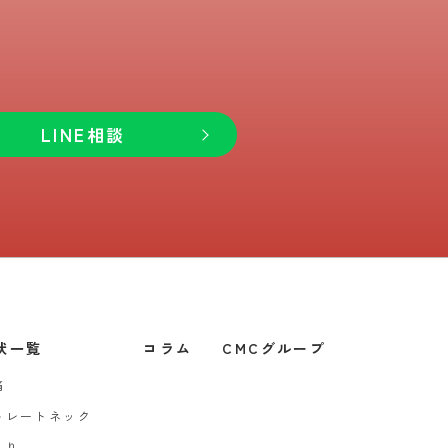
LINE相談
状一覧
コラム
CMCグループ
痛
トレートネック
こり