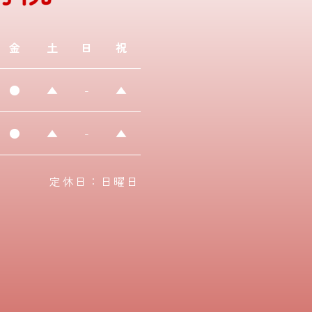
金
土
日
祝
●
▲
-
▲
●
▲
-
▲
定休日：日曜日