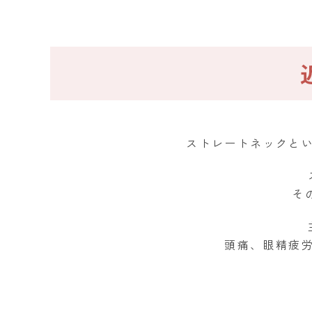
ストレートネックと
そ
頭痛、眼精疲