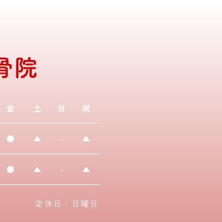
金
土
日
祝
●
▲
-
▲
●
▲
-
▲
定休日：日曜日