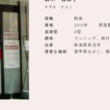
すずき さえこ
役職
院長
資格
2015年
柔道
血液型
A型
趣味
ランニング、旅
出身
新潟県魚沼市
得意な施術
肩甲骨はがし、