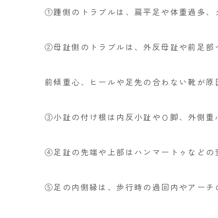
①踵側のトラブルは、扁平足や体重過多、
②母趾側のトラブルは、外反母趾や前足部
前傾重心、ヒールや足先の合わない靴が原
③小趾の付け根は内反小趾やＯ脚、外側重
④足趾の先端や上部はハンマートゥなどの
⑤足の内側縁は、歩行時の過回内やアーチ